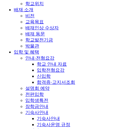
학교위치
배재 소개
비전
교육목표
배재인상 수상자
배재 동문
학교발전기금
박물관
입학 및 혜택
안내·전형요강
학교 안내 자료
입학전형요강
신입학
합격증·고지서조회
설명회 예약
전편입학
입학생특전
장학금안내
기숙사안내
기숙사안내
기숙사운영 규정