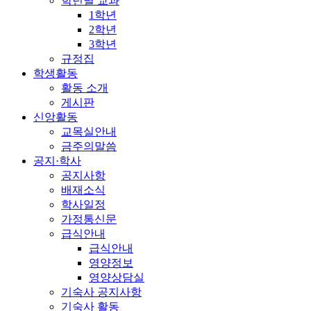
학년별 교과
1학년
2학년
3학년
규정집
학생활동
활동 소개
게시판
신앙활동
교목실안내
금주의말씀
공지·학사
공지사항
배재소식
학사일정
가정통신문
급식안내
급식안내
영양정보
영양상담실
기숙사 공지사항
기숙사 활동