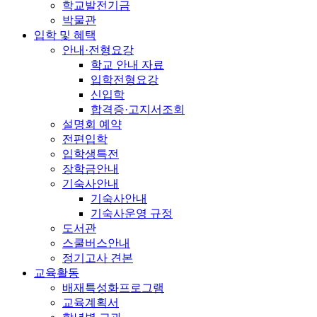
학교발전기금
박물관
입학 및 혜택
안내·전형요강
학교 안내 자료
입학전형요강
신입학
합격증·고지서조회
설명회 예약
전편입학
입학생특전
장학금안내
기숙사안내
기숙사안내
기숙사운영 규정
도서관
스쿨버스안내
정기고사 견본
교육활동
배재특성화프로그램
교육계획서