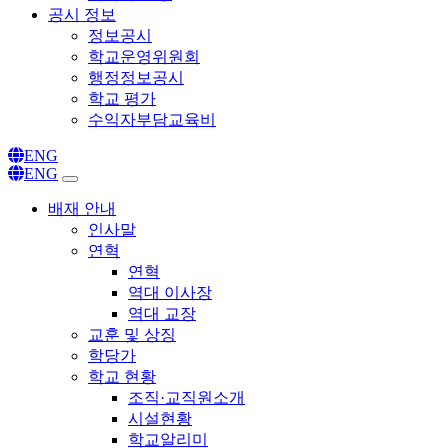
공시 정보
정보공시
학교운영위원회
행정정보공시
학교 평가
수익자부담교육비
ENG
ENG
배재 안내
인사말
연혁
연혁
역대 이사장
역대 교장
교훈 및 상징
학당가
학교 현황
조직·교직원소개
시설현황
학교알리미