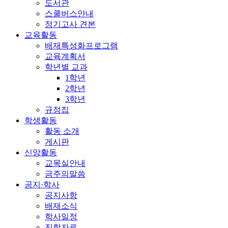
도서관
스쿨버스안내
정기고사 견본
교육활동
배재특성화프로그램
교육계획서
학년별 교과
1학년
2학년
3학년
규정집
학생활동
활동 소개
게시판
신앙활동
교목실안내
금주의말씀
공지·학사
공지사항
배재소식
학사일정
진학자료