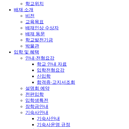
학교위치
배재 소개
비전
교육목표
배재인상 수상자
배재 동문
학교발전기금
박물관
입학 및 혜택
안내·전형요강
학교 안내 자료
입학전형요강
신입학
합격증·고지서조회
설명회 예약
전편입학
입학생특전
장학금안내
기숙사안내
기숙사안내
기숙사운영 규정