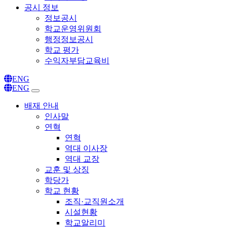
공시 정보
정보공시
학교운영위원회
행정정보공시
학교 평가
수익자부담교육비
ENG
ENG
배재 안내
인사말
연혁
연혁
역대 이사장
역대 교장
교훈 및 상징
학당가
학교 현황
조직·교직원소개
시설현황
학교알리미