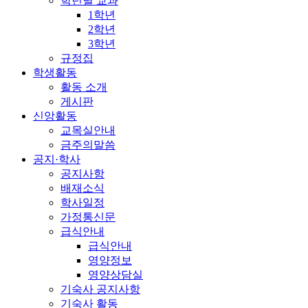
학년별 교과
1학년
2학년
3학년
규정집
학생활동
활동 소개
게시판
신앙활동
교목실안내
금주의말씀
공지·학사
공지사항
배재소식
학사일정
가정통신문
급식안내
급식안내
영양정보
영양상담실
기숙사 공지사항
기숙사 활동