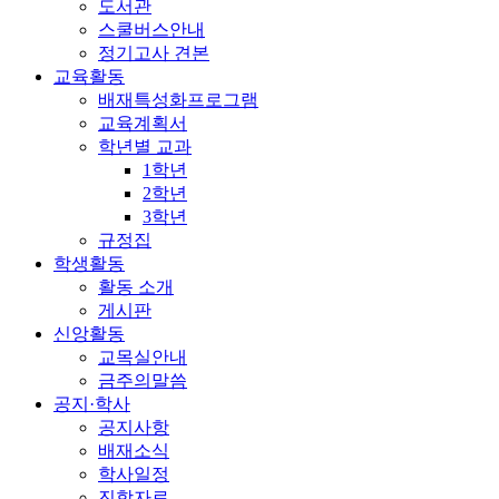
도서관
스쿨버스안내
정기고사 견본
교육활동
배재특성화프로그램
교육계획서
학년별 교과
1학년
2학년
3학년
규정집
학생활동
활동 소개
게시판
신앙활동
교목실안내
금주의말씀
공지·학사
공지사항
배재소식
학사일정
진학자료