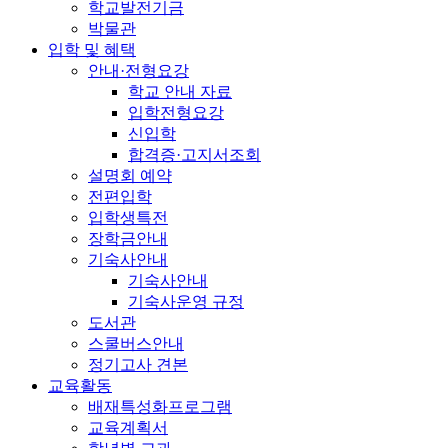
학교발전기금
박물관
입학 및 혜택
안내·전형요강
학교 안내 자료
입학전형요강
신입학
합격증·고지서조회
설명회 예약
전편입학
입학생특전
장학금안내
기숙사안내
기숙사안내
기숙사운영 규정
도서관
스쿨버스안내
정기고사 견본
교육활동
배재특성화프로그램
교육계획서