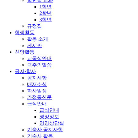
학년별 교과
1학년
2학년
3학년
규정집
학생활동
활동 소개
게시판
신앙활동
교목실안내
금주의말씀
공지·학사
공지사항
배재소식
학사일정
가정통신문
급식안내
급식안내
영양정보
영양상담실
기숙사 공지사항
기숙사 활동