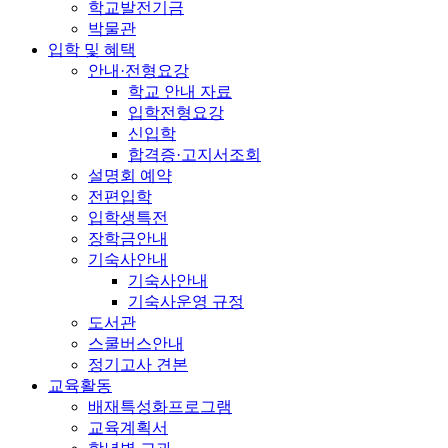
학교발전기금
박물관
입학 및 혜택
안내·전형요강
학교 안내 자료
입학전형요강
신입학
합격증·고지서조회
설명회 예약
전편입학
입학생특전
장학금안내
기숙사안내
기숙사안내
기숙사운영 규정
도서관
스쿨버스안내
정기고사 견본
교육활동
배재특성화프로그램
교육계획서