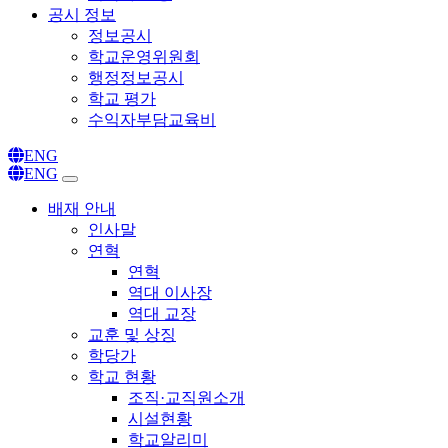
공시 정보
정보공시
학교운영위원회
행정정보공시
학교 평가
수익자부담교육비
ENG
ENG
배재 안내
인사말
연혁
연혁
역대 이사장
역대 교장
교훈 및 상징
학당가
학교 현황
조직·교직원소개
시설현황
학교알리미