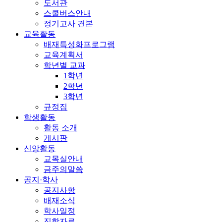
도서관
스쿨버스안내
정기고사 견본
교육활동
배재특성화프로그램
교육계획서
학년별 교과
1학년
2학년
3학년
규정집
학생활동
활동 소개
게시판
신앙활동
교목실안내
금주의말씀
공지·학사
공지사항
배재소식
학사일정
진학자료