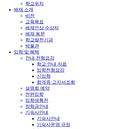
학교위치
배재 소개
비전
교육목표
배재인상 수상자
배재 동문
학교발전기금
박물관
입학 및 혜택
안내·전형요강
학교 안내 자료
입학전형요강
신입학
합격증·고지서조회
설명회 예약
전편입학
입학생특전
장학금안내
기숙사안내
기숙사안내
기숙사운영 규정