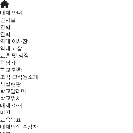
배재 안내
인사말
연혁
연혁
역대 이사장
역대 교장
교훈 및 상징
학당가
학교 현황
조직·교직원소개
시설현황
학교알리미
학교위치
배재 소개
비전
교육목표
배재인상 수상자