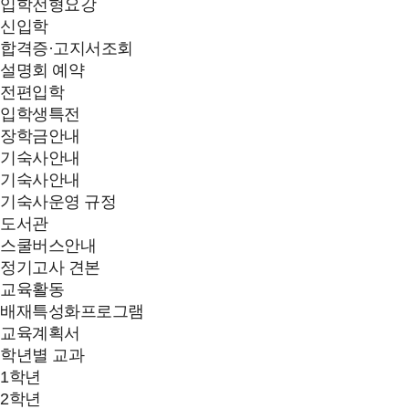
입학전형요강
신입학
합격증·고지서조회
설명회 예약
전편입학
입학생특전
장학금안내
기숙사안내
기숙사안내
기숙사운영 규정
도서관
스쿨버스안내
정기고사 견본
교육활동
배재특성화프로그램
교육계획서
학년별 교과
1학년
2학년