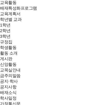
교육활동
배재특성화프로그램
교육계획서
학년별 교과
1학년
2학년
3학년
규정집
학생활동
활동 소개
게시판
신앙활동
교목실안내
금주의말씀
공지·학사
공지사항
배재소식
학사일정
가정통신문