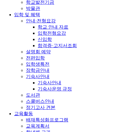
학교발전기금
박물관
입학 및 혜택
안내·전형요강
학교 안내 자료
입학전형요강
신입학
합격증·고지서조회
설명회 예약
전편입학
입학생특전
장학금안내
기숙사안내
기숙사안내
기숙사운영 규정
도서관
스쿨버스안내
정기고사 견본
교육활동
배재특성화프로그램
교육계획서