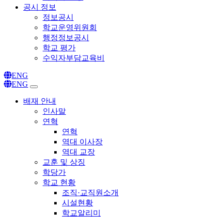
공시 정보
정보공시
학교운영위원회
행정정보공시
학교 평가
수익자부담교육비
ENG
ENG
배재 안내
인사말
연혁
연혁
역대 이사장
역대 교장
교훈 및 상징
학당가
학교 현황
조직·교직원소개
시설현황
학교알리미