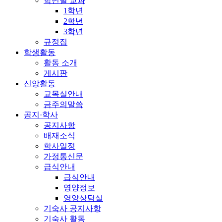
학년별 교과
1학년
2학년
3학년
규정집
학생활동
활동 소개
게시판
신앙활동
교목실안내
금주의말씀
공지·학사
공지사항
배재소식
학사일정
가정통신문
급식안내
급식안내
영양정보
영양상담실
기숙사 공지사항
기숙사 활동