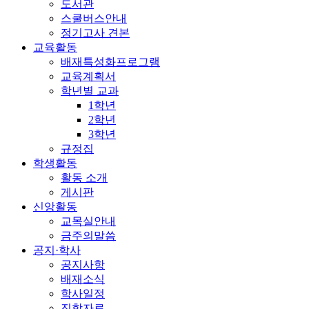
도서관
스쿨버스안내
정기고사 견본
교육활동
배재특성화프로그램
교육계획서
학년별 교과
1학년
2학년
3학년
규정집
학생활동
활동 소개
게시판
신앙활동
교목실안내
금주의말씀
공지·학사
공지사항
배재소식
학사일정
진학자료