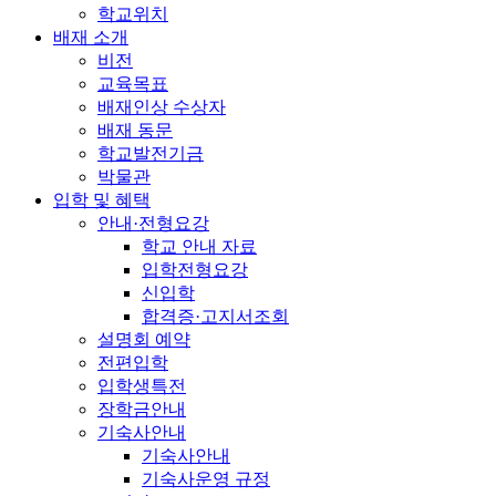
학교위치
배재 소개
비전
교육목표
배재인상 수상자
배재 동문
학교발전기금
박물관
입학 및 혜택
안내·전형요강
학교 안내 자료
입학전형요강
신입학
합격증·고지서조회
설명회 예약
전편입학
입학생특전
장학금안내
기숙사안내
기숙사안내
기숙사운영 규정