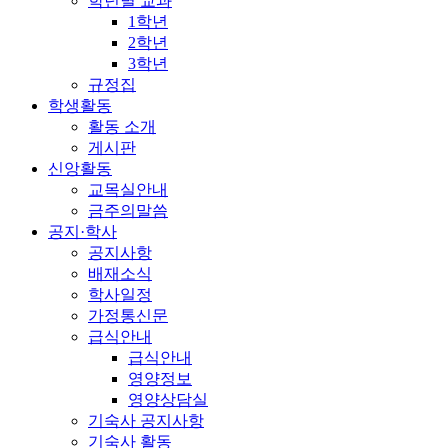
학년별 교과
1학년
2학년
3학년
규정집
학생활동
활동 소개
게시판
신앙활동
교목실안내
금주의말씀
공지·학사
공지사항
배재소식
학사일정
가정통신문
급식안내
급식안내
영양정보
영양상담실
기숙사 공지사항
기숙사 활동