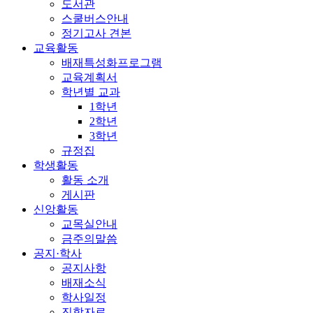
도서관
스쿨버스안내
정기고사 견본
교육활동
배재특성화프로그램
교육계획서
학년별 교과
1학년
2학년
3학년
규정집
학생활동
활동 소개
게시판
신앙활동
교목실안내
금주의말씀
공지·학사
공지사항
배재소식
학사일정
진학자료