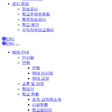
공시 정보
정보공시
학교운영위원회
행정정보공시
학교 평가
수익자부담교육비
ENG
ENG
배재 안내
인사말
연혁
연혁
역대 이사장
역대 교장
교훈 및 상징
학당가
학교 현황
조직·교직원소개
시설현황
학교알리미