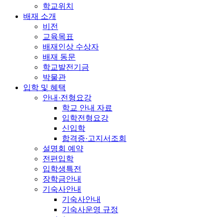
학교위치
배재 소개
비전
교육목표
배재인상 수상자
배재 동문
학교발전기금
박물관
입학 및 혜택
안내·전형요강
학교 안내 자료
입학전형요강
신입학
합격증·고지서조회
설명회 예약
전편입학
입학생특전
장학금안내
기숙사안내
기숙사안내
기숙사운영 규정