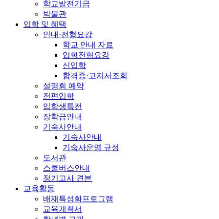
학교발전기금
박물관
입학 및 혜택
안내·전형요강
학교 안내 자료
입학전형요강
신입학
합격증·고지서조회
설명회 예약
전편입학
입학생특전
장학금안내
기숙사안내
기숙사안내
기숙사운영 규정
도서관
스쿨버스안내
정기고사 견본
교육활동
배재특성화프로그램
교육계획서