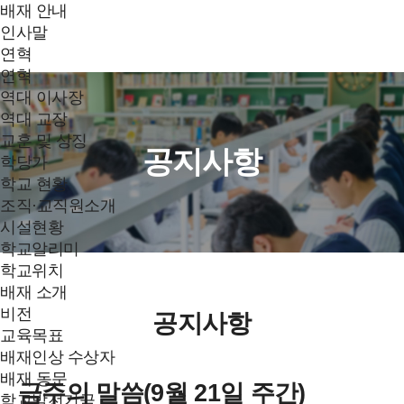
배재 안내
인사말
연혁
연혁
역대 이사장
역대 교장
교훈 및 상징
공지사항
학당가
학교 현황
조직·교직원소개
시설현황
학교알리미
학교위치
배재 소개
비전
공지사항
교육목표
배재인상 수상자
배재 동문
금주의 말씀(9월 21일 주간)
학교발전기금