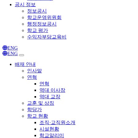
공시 정보
정보공시
학교운영위원회
행정정보공시
학교 평가
수익자부담교육비
ENG
ENG
배재 안내
인사말
연혁
연혁
역대 이사장
역대 교장
교훈 및 상징
학당가
학교 현황
조직·교직원소개
시설현황
학교알리미