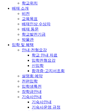
학교위치
배재 소개
비전
교육목표
배재인상 수상자
배재 동문
학교발전기금
박물관
입학 및 혜택
안내·전형요강
학교 안내 자료
입학전형요강
신입학
합격증·고지서조회
설명회 예약
전편입학
입학생특전
장학금안내
기숙사안내
기숙사안내
기숙사운영 규정