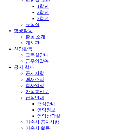
학년별 교과
1학년
2학년
3학년
규정집
학생활동
활동 소개
게시판
신앙활동
교목실안내
금주의말씀
공지·학사
공지사항
배재소식
학사일정
가정통신문
급식안내
급식안내
영양정보
영양상담실
기숙사 공지사항
기숙사 활동