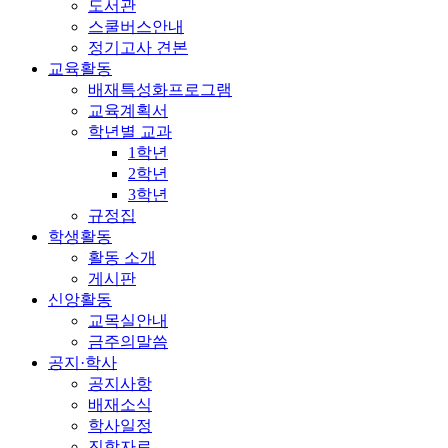
도서관
스쿨버스안내
정기고사 견본
교육활동
배재특성화프로그램
교육계획서
학년별 교과
1학년
2학년
3학년
규정집
학생활동
활동 소개
게시판
신앙활동
교목실안내
금주의말씀
공지·학사
공지사항
배재소식
학사일정
진학자료