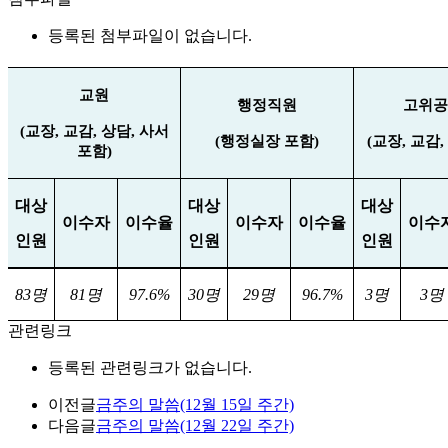
등록된 첨부파일이 없습니다.
교원
행정직원
고위공
(
교장
,
교감
,
상담
,
사서
(
행정실장 포함
)
(
교장
,
교감
,
포함
)
대상
대상
대상
이수자
이수율
이수자
이수율
이수
인원
인원
인원
83
명
81
명
97.6%
30
명
29
명
96.7%
3
명
3
명
관련링크
등록된 관련링크가 없습니다.
이전글
금주의 말씀(12월 15일 주간)
다음글
금주의 말씀(12월 22일 주간)