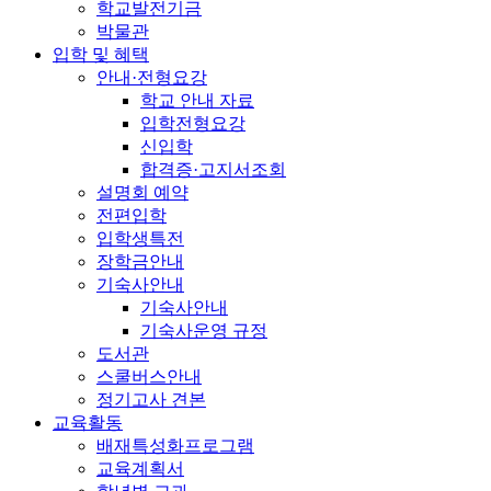
학교발전기금
박물관
입학 및 혜택
안내·전형요강
학교 안내 자료
입학전형요강
신입학
합격증·고지서조회
설명회 예약
전편입학
입학생특전
장학금안내
기숙사안내
기숙사안내
기숙사운영 규정
도서관
스쿨버스안내
정기고사 견본
교육활동
배재특성화프로그램
교육계획서