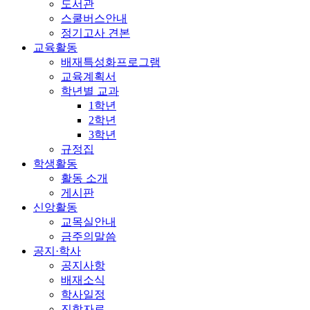
도서관
스쿨버스안내
정기고사 견본
교육활동
배재특성화프로그램
교육계획서
학년별 교과
1학년
2학년
3학년
규정집
학생활동
활동 소개
게시판
신앙활동
교목실안내
금주의말씀
공지·학사
공지사항
배재소식
학사일정
진학자료