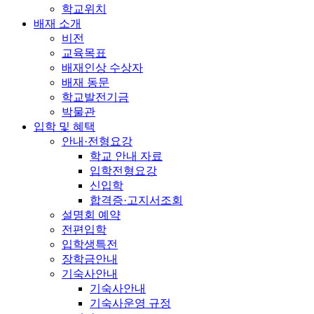
학교위치
배재 소개
비전
교육목표
배재인상 수상자
배재 동문
학교발전기금
박물관
입학 및 혜택
안내·전형요강
학교 안내 자료
입학전형요강
신입학
합격증·고지서조회
설명회 예약
전편입학
입학생특전
장학금안내
기숙사안내
기숙사안내
기숙사운영 규정