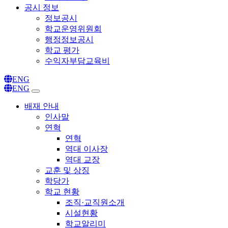
공시 정보
정보공시
학교운영위원회
행정정보공시
학교 평가
수익자부담교육비
ENG
ENG
배재 안내
인사말
연혁
연혁
역대 이사장
역대 교장
교훈 및 상징
학당가
학교 현황
조직·교직원소개
시설현황
학교알리미