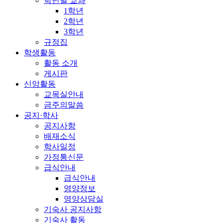
학년별 교과
1학년
2학년
3학년
규정집
학생활동
활동 소개
게시판
신앙활동
교목실안내
금주의말씀
공지·학사
공지사항
배재소식
학사일정
가정통신문
급식안내
급식안내
영양정보
영양상담실
기숙사 공지사항
기숙사 활동