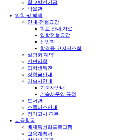
학교발전기금
박물관
입학 및 혜택
안내·전형요강
학교 안내 자료
입학전형요강
신입학
합격증·고지서조회
설명회 예약
전편입학
입학생특전
장학금안내
기숙사안내
기숙사안내
기숙사운영 규정
도서관
스쿨버스안내
정기고사 견본
교육활동
배재특성화프로그램
교육계획서