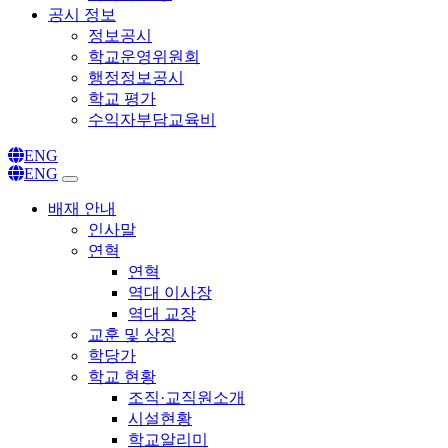
공시 정보
정보공시
학교운영위원회
행정정보공시
학교 평가
수익자부담교육비
ENG
ENG
배재 안내
인사말
연혁
연혁
역대 이사장
역대 교장
교훈 및 상징
학당가
학교 현황
조직·교직원소개
시설현황
학교알리미