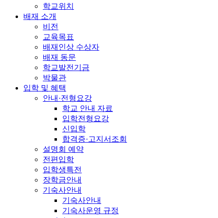
학교위치
배재 소개
비전
교육목표
배재인상 수상자
배재 동문
학교발전기금
박물관
입학 및 혜택
안내·전형요강
학교 안내 자료
입학전형요강
신입학
합격증·고지서조회
설명회 예약
전편입학
입학생특전
장학금안내
기숙사안내
기숙사안내
기숙사운영 규정