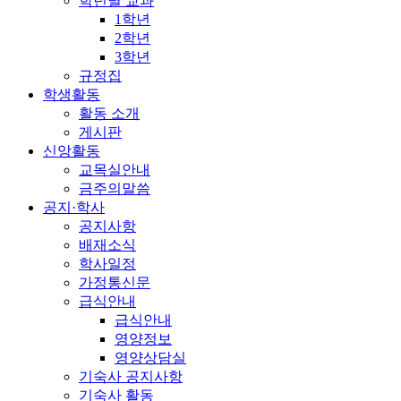
학년별 교과
1학년
2학년
3학년
규정집
학생활동
활동 소개
게시판
신앙활동
교목실안내
금주의말씀
공지·학사
공지사항
배재소식
학사일정
가정통신문
급식안내
급식안내
영양정보
영양상담실
기숙사 공지사항
기숙사 활동