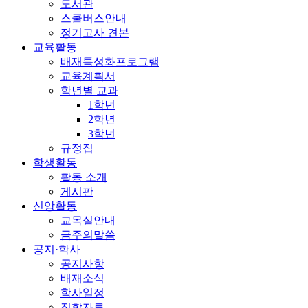
도서관
스쿨버스안내
정기고사 견본
교육활동
배재특성화프로그램
교육계획서
학년별 교과
1학년
2학년
3학년
규정집
학생활동
활동 소개
게시판
신앙활동
교목실안내
금주의말씀
공지·학사
공지사항
배재소식
학사일정
진학자료