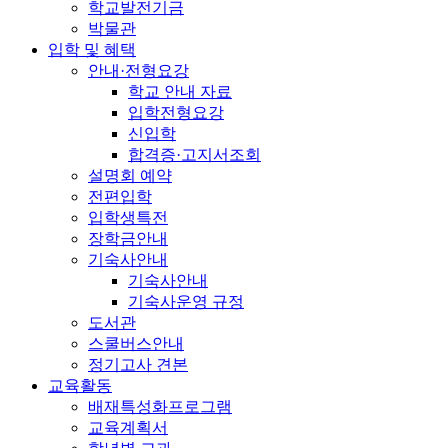
학교발전기금
박물관
입학 및 혜택
안내·전형요강
학교 안내 자료
입학전형요강
신입학
합격증·고지서조회
설명회 예약
전편입학
입학생특전
장학금안내
기숙사안내
기숙사안내
기숙사운영 규정
도서관
스쿨버스안내
정기고사 견본
교육활동
배재특성화프로그램
교육계획서