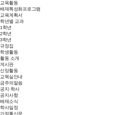
교육활동
배재특성화프로그램
교육계획서
학년별 교과
1학년
2학년
3학년
규정집
학생활동
활동 소개
게시판
신앙활동
교목실안내
금주의말씀
공지·학사
공지사항
배재소식
학사일정
가정통신문