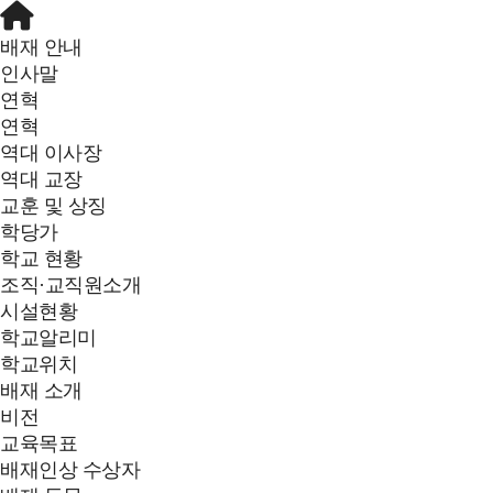
배재 안내
인사말
연혁
연혁
역대 이사장
역대 교장
교훈 및 상징
학당가
학교 현황
조직·교직원소개
시설현황
학교알리미
학교위치
배재 소개
비전
교육목표
배재인상 수상자