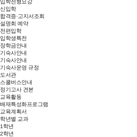
입학전형요강
신입학
합격증·고지서조회
설명회 예약
전편입학
입학생특전
장학금안내
기숙사안내
기숙사안내
기숙사운영 규정
도서관
스쿨버스안내
정기고사 견본
교육활동
배재특성화프로그램
교육계획서
학년별 교과
1학년
2학년