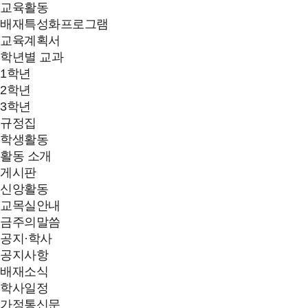
교육활동
배재특성화프로그램
교육계획서
학년별 교과
1학년
2학년
3학년
규정집
학생활동
활동 소개
게시판
신앙활동
교목실안내
금주의말씀
공지·학사
공지사항
배재소식
학사일정
가정통신문