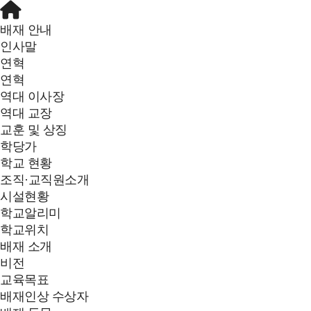
배재 안내
인사말
연혁
연혁
역대 이사장
역대 교장
교훈 및 상징
학당가
학교 현황
조직·교직원소개
시설현황
학교알리미
학교위치
배재 소개
비전
교육목표
배재인상 수상자