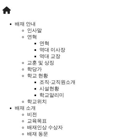
배재 안내
인사말
연혁
연혁
역대 이사장
역대 교장
교훈 및 상징
학당가
학교 현황
조직·교직원소개
시설현황
학교알리미
학교위치
배재 소개
비전
교육목표
배재인상 수상자
배재 동문