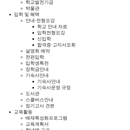
학교발전기금
박물관
입학 및 혜택
안내·전형요강
학교 안내 자료
입학전형요강
신입학
합격증·고지서조회
설명회 예약
전편입학
입학생특전
장학금안내
기숙사안내
기숙사안내
기숙사운영 규정
도서관
스쿨버스안내
정기고사 견본
교육활동
배재특성화프로그램
교육계획서