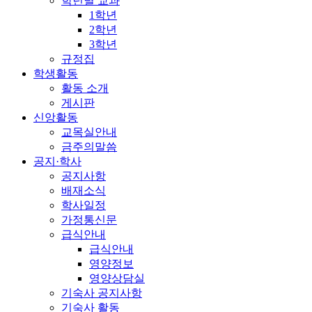
학년별 교과
1학년
2학년
3학년
규정집
학생활동
활동 소개
게시판
신앙활동
교목실안내
금주의말씀
공지·학사
공지사항
배재소식
학사일정
가정통신문
급식안내
급식안내
영양정보
영양상담실
기숙사 공지사항
기숙사 활동