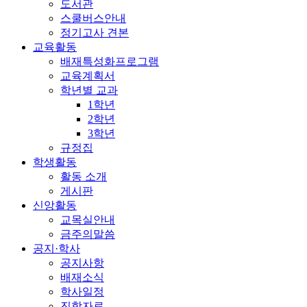
도서관
스쿨버스안내
정기고사 견본
교육활동
배재특성화프로그램
교육계획서
학년별 교과
1학년
2학년
3학년
규정집
학생활동
활동 소개
게시판
신앙활동
교목실안내
금주의말씀
공지·학사
공지사항
배재소식
학사일정
진학자료