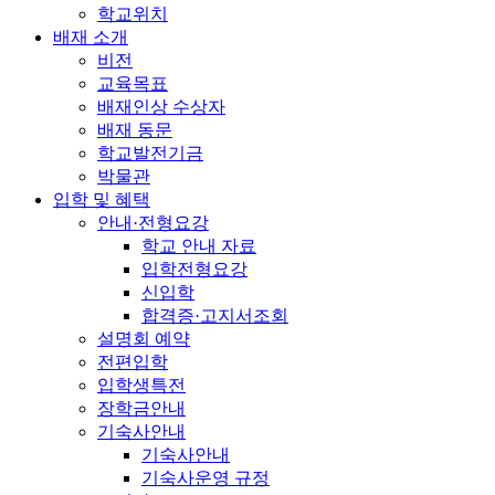
학교위치
배재 소개
비전
교육목표
배재인상 수상자
배재 동문
학교발전기금
박물관
입학 및 혜택
안내·전형요강
학교 안내 자료
입학전형요강
신입학
합격증·고지서조회
설명회 예약
전편입학
입학생특전
장학금안내
기숙사안내
기숙사안내
기숙사운영 규정