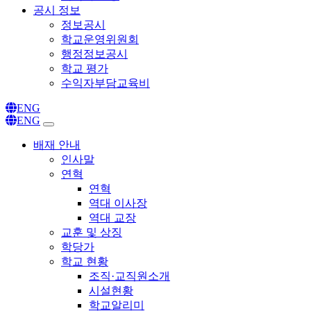
공시 정보
정보공시
학교운영위원회
행정정보공시
학교 평가
수익자부담교육비
ENG
ENG
배재 안내
인사말
연혁
연혁
역대 이사장
역대 교장
교훈 및 상징
학당가
학교 현황
조직·교직원소개
시설현황
학교알리미