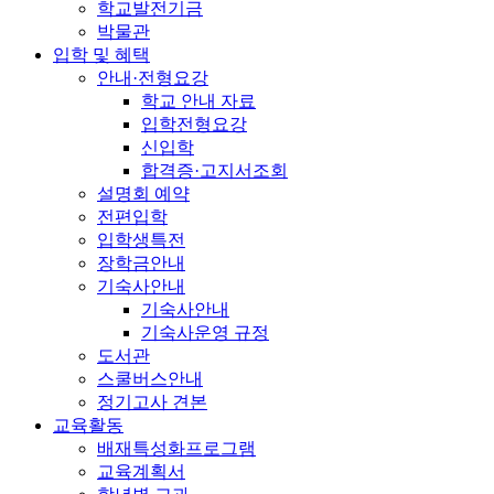
학교발전기금
박물관
입학 및 혜택
안내·전형요강
학교 안내 자료
입학전형요강
신입학
합격증·고지서조회
설명회 예약
전편입학
입학생특전
장학금안내
기숙사안내
기숙사안내
기숙사운영 규정
도서관
스쿨버스안내
정기고사 견본
교육활동
배재특성화프로그램
교육계획서